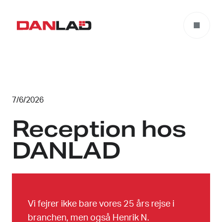
7/6/2026
Reception hos
DANLAD
Vi fejrer ikke bare vores 25 års rejse i
branchen, men også Henrik N.