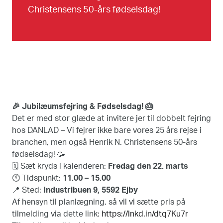
Christensens 50-års fødselsdag!
🎉 Jubilæumsfejring & Fødselsdag! 🎂
Det er med stor glæde at invitere jer til dobbelt fejring
hos DANLAD – Vi fejrer ikke bare vores 25 års rejse i
branchen, men også Henrik N. Christensens 50-års
fødselsdag! 🥳
🗓️ Sæt kryds i kalenderen:
Fredag den 22. marts
🕚 Tidspunkt:
11.00 – 15.00
📍 Sted:
Industribuen 9, 5592 Ejby
Af hensyn til planlægning, så vil vi sætte pris på
tilmelding via dette link:
https://lnkd.in/dtq7Ku7r